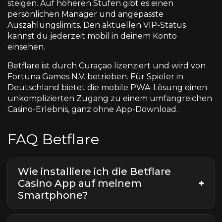
steigen. Auf höheren Stufen gibt es einen
persönlichen Manager und angepasste
Auszahlungslimits. Den aktuellen VIP-Status
kannst du jederzeit mobil in deinem Konto
einsehen.
Betflare ist durch Curaçao lizenziert und wird von
Fortuna Games N.V. betrieben. Für Spieler in
Deutschland bietet die mobile PWA-Lösung einen
unkomplizierten Zugang zu einem umfangreichen
Casino-Erlebnis, ganz ohne App-Download.
FAQ Betflare
Wie installiere ich die Betflare
Casino App auf meinem
Smartphone?
Öffne betflare.io in Chrome (Android) oder