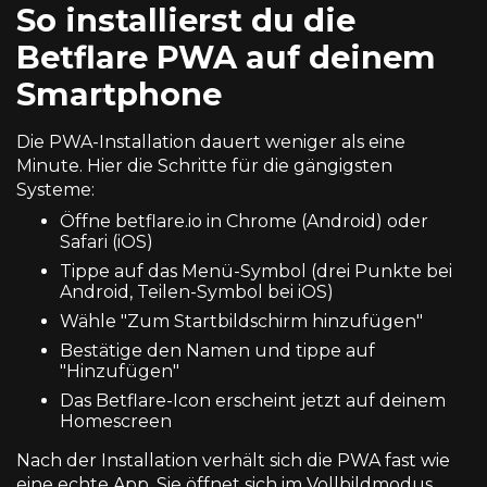
So installierst du die
Betflare PWA auf deinem
Smartphone
Die PWA-Installation dauert weniger als eine
Minute. Hier die Schritte für die gängigsten
Systeme:
Öffne betflare.io in Chrome (Android) oder
Safari (iOS)
Tippe auf das Menü-Symbol (drei Punkte bei
Android, Teilen-Symbol bei iOS)
Wähle "Zum Startbildschirm hinzufügen"
Bestätige den Namen und tippe auf
"Hinzufügen"
Das Betflare-Icon erscheint jetzt auf deinem
Homescreen
Nach der Installation verhält sich die PWA fast wie
eine echte App. Sie öffnet sich im Vollbildmodus,