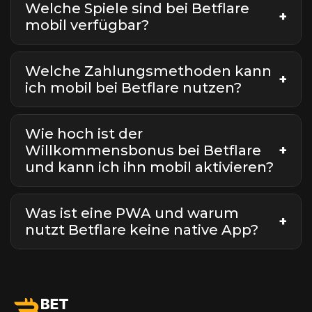
Safari (iOS), tippe auf das Menü-Symbol (drei
Welche Spiele sind bei Betflare
Punkte bei Android, Teilen-Symbol bei iOS),
mobil verfügbar?
wähle "Zum Startbildschirm hinzufügen" und
bestätige mit "Hinzufügen". Das Betflare-Icon
Über 7.500 Spiele sind mobil spielbar, darunter
erscheint dann auf deinem Homescreen. Die
Slots (z. B. Wanted Dead or Wild,
Welche Zahlungsmethoden kann
Installation dauert weniger als eine Minute.
Stormforged), Live Casino mit Blackjack,
ich mobil bei Betflare nutzen?
Roulette und Poker, Jackpot Games,
Minigames wie Aviator und Plinko sowie
Mobil stehen Apple Pay und Google Pay
klassische Tischspiele. Der komplette
direkt vom Smartphone zur Verfügung. Auch
Wie hoch ist der
Funktionsumfang der Desktop-Version steht
Krypto-Zahlungen per Bitcoin, Ethereum oder
Willkommensbonus bei Betflare
auch auf dem Handy zur Verfügung.
Tether funktionieren problemlos und werden
und kann ich ihn mobil aktivieren?
sofort verarbeitet. Die Mindesteinzahlung
beträgt 20 EUR, Fiat-Auszahlungen dauern
Der Willkommensbonus beträgt 250% bis zu
zwischen 1 und 24 Stunden bei einem
2.000 EUR plus 300 Freispiele auf die ersten
Was ist eine PWA und warum
Tageslimit von 5.000 EUR.
drei Einzahlungen. Er lässt sich komplett über
nutzt Betflare keine native App?
die mobile Version aktivieren. Zusätzlich gibt es
laufende Aktionen wie den Mittwochs-Bonus,
Eine PWA (Progressive Web App) ist eine
Wochenend-Reload, wöchentliches Cashback
Webanwendung, die sich wie eine echte App
und das Lucky Bet Paket.
verhält – mit Vollbildmodus, schnellem Laden
und gespeicherten Login-Daten. Betflare setzt