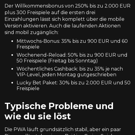
Der Willkommensbonus von 250% bis zu 2.000 EUR
plus 300 Freispiele auf die ersten drei
Einzahlungen lässt sich komplett über die mobile
Version aktivieren. Auch die laufenden Aktionen
sind mobil zugänglich:
Mittwochs-Bonus: 35% bis zu 900 EUR und 60
Freispiele
Wochenend-Reload: 50% bis zu 900 EUR und
50 Freispiele (Freitag bis Sonntag)
Wöchentliches Cashback: bis zu 35% je nach
VIP-Level, jeden Montag gutgeschrieben
Lucky Bet Paket: 30% bis zu 2.000 EUR und 50
Freispiele
Typische Probleme und
wie du sie löst
Die PWA läuft grundsätzlich stabil, aber ein paar